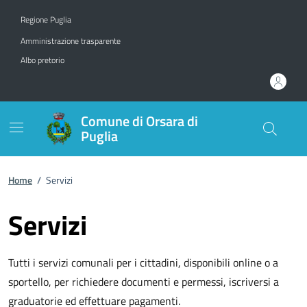
Vai ai contenuti
Vai al footer
Regione Puglia
Amministrazione trasparente
Albo pretorio
Comune di Orsara di
Puglia
Home
/
Servizi
Servizi
Tutti i servizi comunali per i cittadini, disponibili online o a
sportello, per richiedere documenti e permessi, iscriversi a
graduatorie ed effettuare pagamenti.