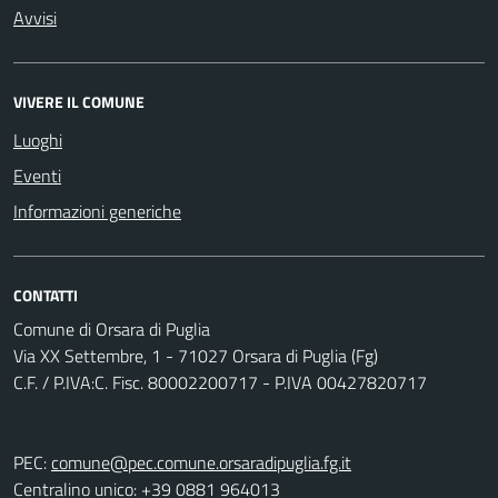
Avvisi
VIVERE IL COMUNE
Luoghi
Eventi
Informazioni generiche
CONTATTI
Comune di Orsara di Puglia
Via XX Settembre, 1 - 71027 Orsara di Puglia (Fg)
C.F. / P.IVA:C. Fisc. 80002200717 - P.IVA 00427820717
PEC:
comune@pec.comune.orsaradipuglia.fg.it
Centralino unico: +39 0881 964013