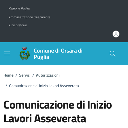
Vai ai contenuti
Vai al footer
Regione Puglia
Amministrazione trasparente
Albo pretorio
Comune di Orsara di
Puglia
Home
/
Servizi
/
Autorizzazioni
/
Comunicazione di Inizio Lavori Asseverata
Comunicazione di Inizio
Lavori Asseverata