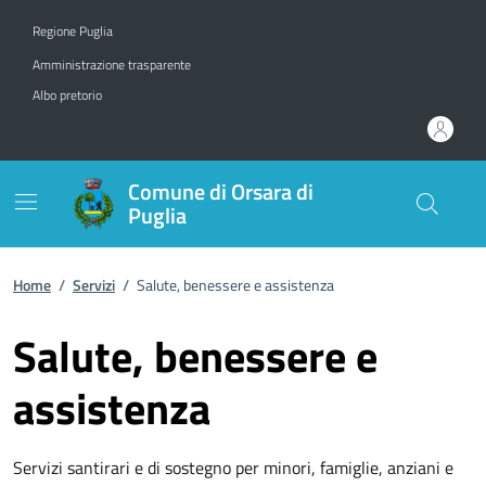
Vai ai contenuti
Vai al footer
Regione Puglia
Amministrazione trasparente
Albo pretorio
Comune di Orsara di
Puglia
Home
/
Servizi
/
Salute, benessere e assistenza
Salute, benessere e
assistenza
Servizi santirari e di sostegno per minori, famiglie, anziani e