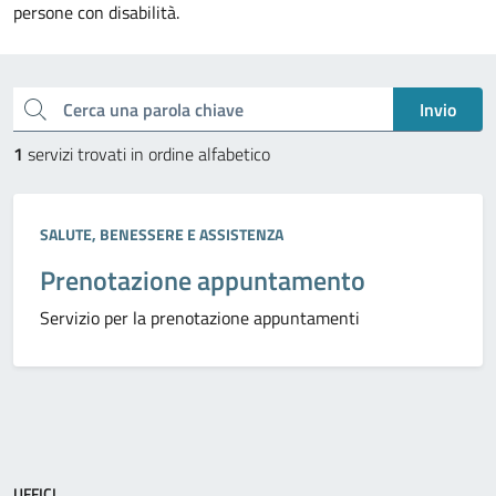
persone con disabilità.
Esplora tutti i servizi
Cerca una parola chiave
Invio
1
servizi trovati in ordine alfabetico
Categoria:
SALUTE, BENESSERE E ASSISTENZA
Prenotazione appuntamento
Servizio per la prenotazione appuntamenti
UFFICI