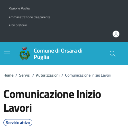
Vai ai contenuti
Vai al footer
Regione Puglia
Amministrazione trasparente
Albo pretorio
Comune di Orsara di
Puglia
Home
/
Servizi
/
Autorizzazioni
/
Comunicazione Inizio Lavori
Comunicazione Inizio
Lavori
Servizio attivo