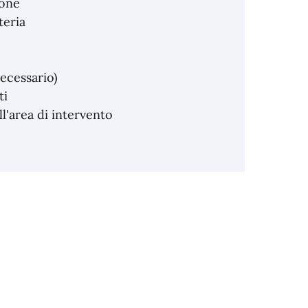
ione
teria
necessario)
ti
ll'area di intervento