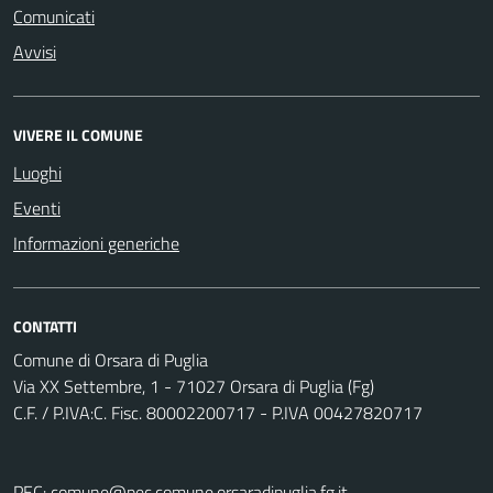
Comunicati
Avvisi
VIVERE IL COMUNE
Luoghi
Eventi
Informazioni generiche
CONTATTI
Comune di Orsara di Puglia
Via XX Settembre, 1 - 71027 Orsara di Puglia (Fg)
C.F. / P.IVA:C. Fisc. 80002200717 - P.IVA 00427820717
PEC:
comune@pec.comune.orsaradipuglia.fg.it