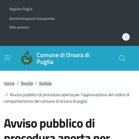
Vai ai contenuti
Vai al footer
Regione Puglia
Amministrazione trasparente
Albo pretorio
Comune di Orsara di
Puglia
Home
/
Novità
/
Notizie
/
Avviso pubblico di procedura aperta per l’approvazione del codice di
comportamento del comune di orsara di puglia
Avviso pubblico di
procedura aperta per