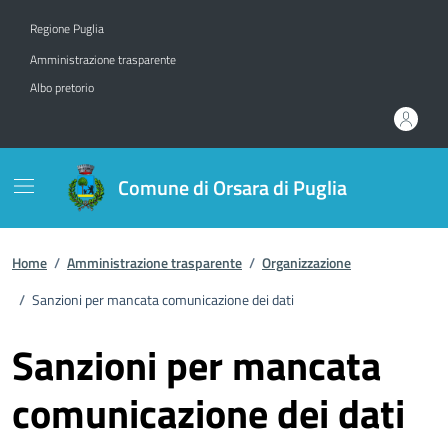
Vai ai contenuti
Vai al footer
Regione Puglia
Amministrazione trasparente
Albo pretorio
Comune di Orsara di Puglia
Home
/
Amministrazione trasparente
/
Organizzazione
/
Sanzioni per mancata comunicazione dei dati
Sanzioni per mancata
comunicazione dei dati