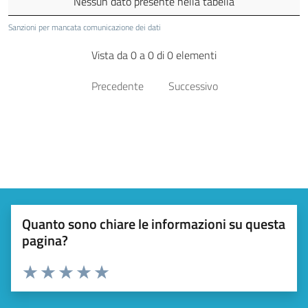
Nessun dato presente nella tabella
Sanzioni per mancata comunicazione dei dati
Vista da 0 a 0 di 0 elementi
Precedente
Successivo
Quanto sono chiare le informazioni su questa
pagina?
Valuta da 1 a 5 stelle la pagina
Valuta 1 stelle su 5
Valuta 2 stelle su 5
Valuta 3 stelle su 5
Valuta 4 stelle su 5
Valuta 5 stelle su 5