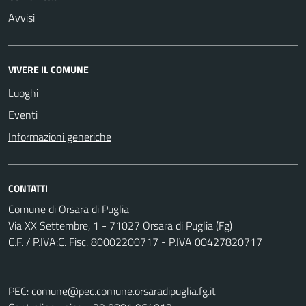
Avvisi
VIVERE IL COMUNE
Luoghi
Eventi
Informazioni generiche
CONTATTI
Comune di Orsara di Puglia
Via XX Settembre, 1 - 71027 Orsara di Puglia (Fg)
C.F. / P.IVA:C. Fisc. 80002200717 - P.IVA 00427820717
PEC:
comune@pec.comune.orsaradipuglia.fg.it