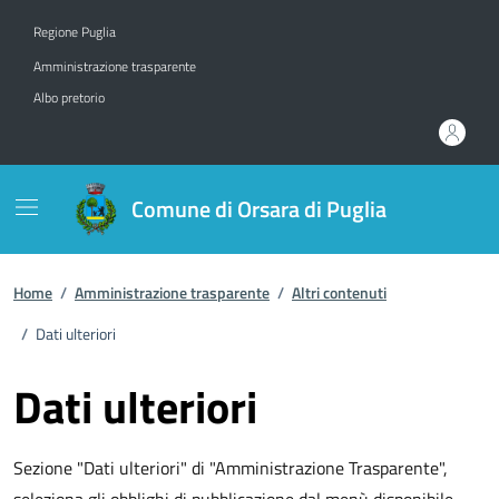
Vai ai contenuti
Vai al footer
Regione Puglia
Amministrazione trasparente
Albo pretorio
Comune di Orsara di Puglia
Home
/
Amministrazione trasparente
/
Altri contenuti
/
Dati ulteriori
Dati ulteriori
Sezione "Dati ulteriori" di "Amministrazione Trasparente",