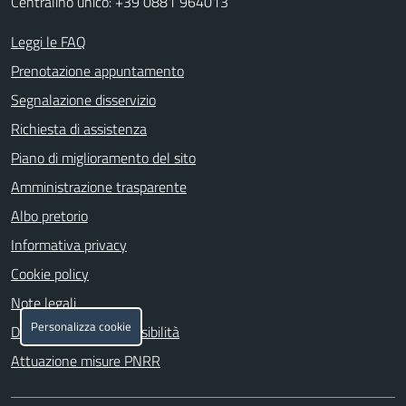
Centralino unico: +39 0881 964013
Leggi le FAQ
Prenotazione appuntamento
Segnalazione disservizio
Richiesta di assistenza
Piano di miglioramento del sito
Amministrazione trasparente
Albo pretorio
Informativa privacy
Cookie policy
Note legali
Personalizza cookie
Dichiarazione di accessibilità
Attuazione misure PNRR