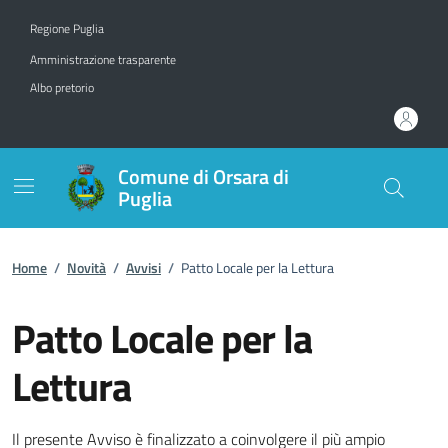
Vai ai contenuti
Vai al footer
Regione Puglia
Amministrazione trasparente
Albo pretorio
Comune di Orsara di
Puglia
Home
/
Novità
/
Avvisi
/
Patto Locale per la Lettura
Patto Locale per la
Lettura
Dettagli della notizia
Il presente Avviso è finalizzato a coinvolgere il più ampio