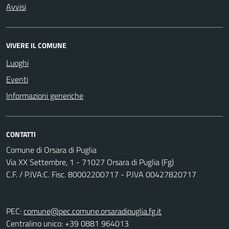
Avvisi
VIVERE IL COMUNE
Luoghi
Eventi
Informazioni generiche
CONTATTI
Comune di Orsara di Puglia
Via XX Settembre, 1 - 71027 Orsara di Puglia (Fg)
C.F. / P.IVA:C. Fisc. 80002200717 - P.IVA 00427820717
PEC:
comune@pec.comune.orsaradipuglia.fg.it
Centralino unico: +39 0881 964013