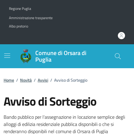
Vai ai contenuti
Vai al footer
Regione Puglia
Amministrazione trasparente
Albo pretorio
Comune di Orsara di
Puglia
Home
/
Novità
/
Avvisi
/
Avviso di Sorteggio
Avviso di Sorteggio
Dettagli della notizia
Bando pubblico per l'assegnazione in locazione semplice degli
alloggi di edilizia residenziale pubblica disponibili o che si
renderanno disponibili nel comune di Orsara di Puglia