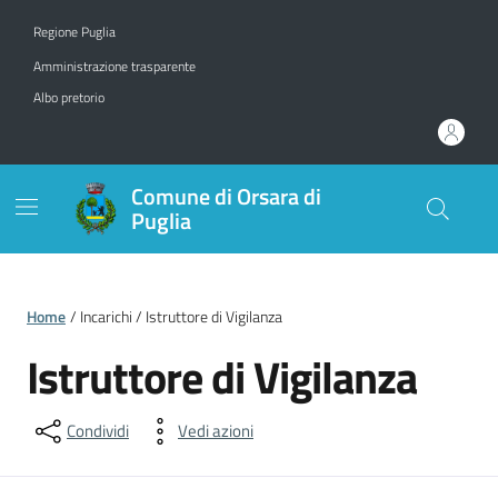
Vai ai contenuti
Vai al footer
Regione Puglia
Amministrazione trasparente
Albo pretorio
Comune di Orsara di
Puglia
Home
/ Incarichi / Istruttore di Vigilanza
Istruttore di Vigilanza
Condividi
Vedi azioni